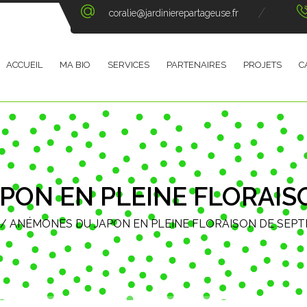
coralie@jardinierepartageuse.fr
ACCUEIL
MA BIO
SERVICES
PARTENAIRES
PROJETS
C
PON EN PLEINE FLORAIS
/
ANÉMONES DU JAPON EN PLEINE FLORAISON DE SEP