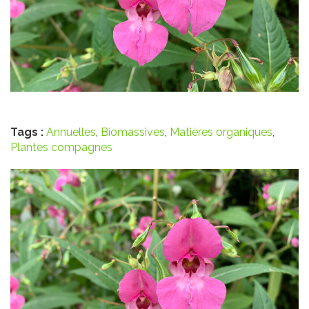
Tags :
Annuelles
,
Biomassives
,
Matières organiques
,
Plantes compagnes