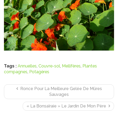
Tags :
Annuelles
,
Couvre-sol
,
Mellifères
,
Plantes
compagnes
,
Potagères
Ronce Pour La Meilleure Gelée De Mûres
Sauvages
« La Bonsaïraie » Le Jardin De Mon Père