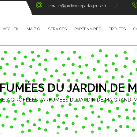
coralie@jardinierepartageuse.fr
ACCUEIL
MA BIO
SERVICES
PARTENAIRES
PROJETS
C
RFUMÉES DU JARDIN DE
ME
/
GIROFLÉES PARFUMÉES DU JARDIN DE MA GRAND-