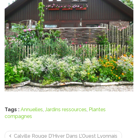
Tags :
Annuelles
,
Jardins ressources
,
Plantes
compagnes
Calville Rouge D’Hiver Dans L’Ouest Lyonnais