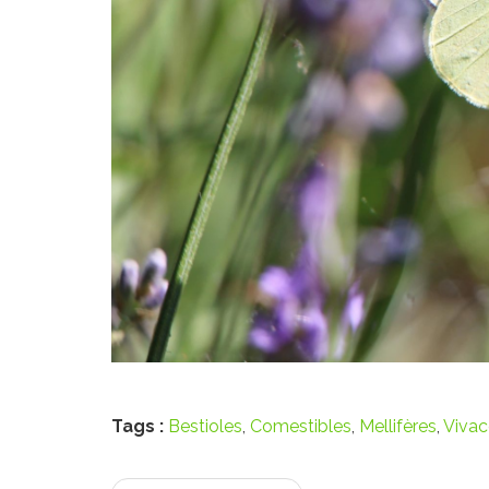
Tags :
Bestioles
,
Comestibles
,
Mellifères
,
Vivac