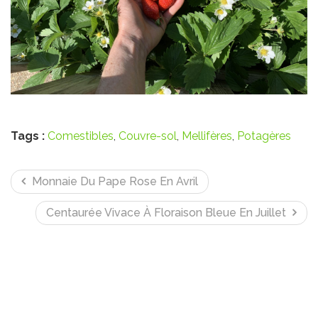
Tags :
Comestibles
,
Couvre-sol
,
Mellifères
,
Potagères
Monnaie Du Pape Rose En Avril
Centaurée Vivace À Floraison Bleue En Juillet