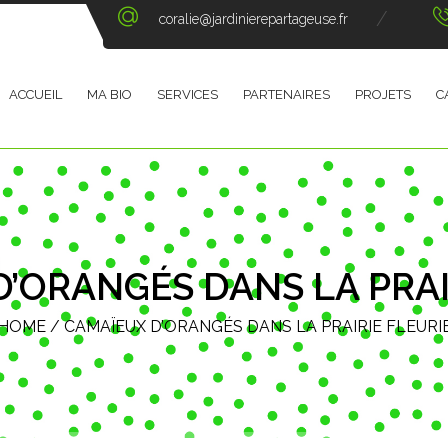
coralie@jardinierepartageuse.fr
ACCUEIL
MA BIO
SERVICES
PARTENAIRES
PROJETS
C
’ORANGÉS DANS LA PRAI
HOME
/
CAMAÏEUX D’ORANGÉS DANS LA PRAIRIE FLEURI