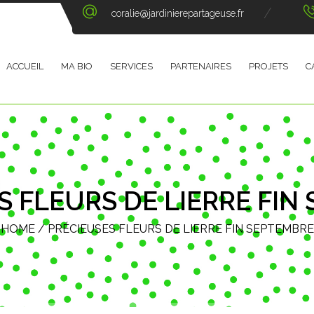
coralie@jardinierepartageuse.fr
ACCUEIL
MA BIO
SERVICES
PARTENAIRES
PROJETS
C
S FLEURS DE LIERRE FIN
HOME
/
PRÉCIEUSES FLEURS DE LIERRE FIN SEPTEMBRE