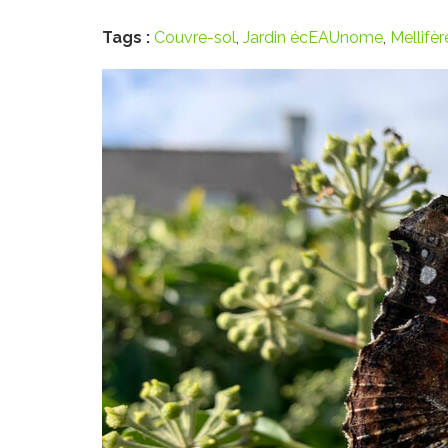
Tags :
Couvre-sol
,
Jardin écEAUnome
,
Mellifèr