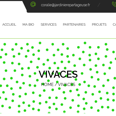
coralie@jardinierepartageuse.fr
ACCUEIL
MA BIO
SERVICES
PARTENAIRES
PROJETS
C
VIVACES
HOME
/
VIVACES