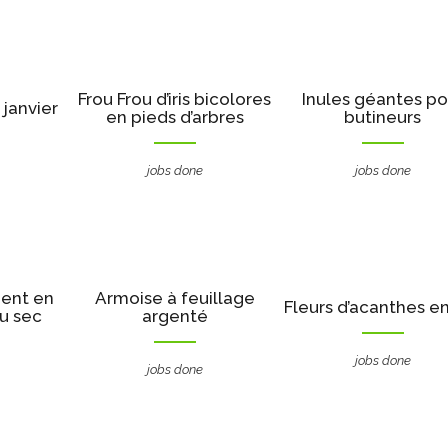
Frou Frou d’iris bicolores
Inules géantes po
janvier
en pieds d’arbres
butineurs
jobs done
jobs done
ment en
Armoise à feuillage
Fleurs d’acanthes en
ou sec
argenté
jobs done
jobs done